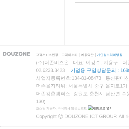
고객서비스헌장
고객의소리
이용약관
개인정보처리방침
(주)더존비즈온 대표: 이강수, 지용구 더존자격시
02.6233.3423
기업용 구입상담문의 : 1688
사업자등록번호:134-81-08473 통신판매신
더존을지타워: 서울특별시 중구 을지로1가 87
더존강촌캠퍼스: 강원도 춘천시 남산면 수동리
130)
호스팅 제공자: 주식회사 맑은소프트
Copyright Ⓒ DOUZONE ICT GROUP. All rig