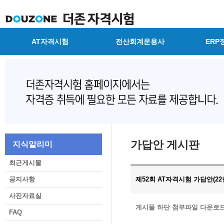
AT자격시험
전산회계운용사
ERP
가답안 게시판
지식알리미
최근게시물
공지사항
제52회 AT자격시험 가답안(22년
사진자료실
게시물 하단 첨부파일 다운로드
FAQ