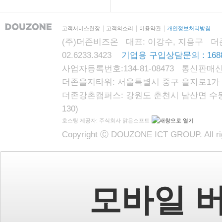
고객서비스헌장
고객의소리
이용약관
개인정보처리방침
(주)더존비즈온 대표: 이강수, 지용구 더존자격시
02.6233.3423
기업용 구입상담문의 : 1688
사업자등록번호:134-81-08473 통신판매신
더존을지타워: 서울특별시 중구 을지로1가 87
더존강촌캠퍼스: 강원도 춘천시 남산면 수동리
130)
호스팅 제공자: 주식회사 맑은소프트
Copyright Ⓒ DOUZONE ICT GROUP. All rig
모바일 