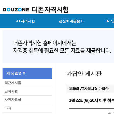
AT자격시험
전산회계운용사
ERP
가답안 게시판
지식알리미
최근게시물
제80회 AT자격시험 가답안
공지사항
사진자료실
3월 22일(토) 20시 이후
FAQ
등