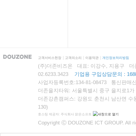
고객서비스헌장
고객의소리
이용약관
개인정보처리방침
(주)더존비즈온 대표: 이강수, 지용구 더존자격시
02.6233.3423
기업용 구입상담문의 : 1688
사업자등록번호:134-81-08473 통신판매신
더존을지타워: 서울특별시 중구 을지로1가 87
더존강촌캠퍼스: 강원도 춘천시 남산면 수동리
130)
호스팅 제공자: 주식회사 맑은소프트
Copyright Ⓒ DOUZONE ICT GROUP. All rig