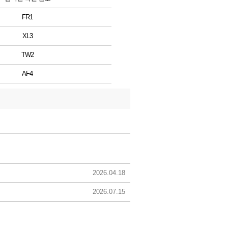
FR1
XL3
TW2
AF4
2026.04.18
2026.07.15