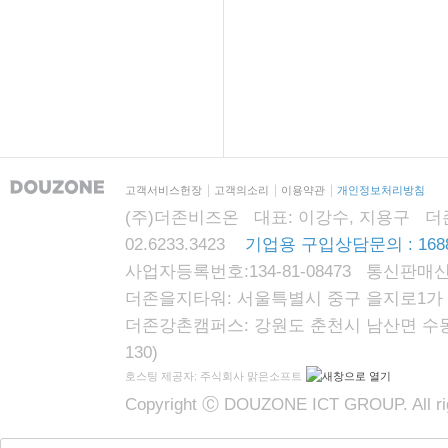
고객서비스헌장
고객의소리
이용약관
개인정보처리방침
(주)더존비즈온 대표: 이강수, 지용구 더존자격시
02.6233.3423
기업용 구입상담문의 : 1688
사업자등록번호:134-81-08473 통신판매신
더존을지타워: 서울특별시 중구 을지로1가 87
더존강촌캠퍼스: 강원도 춘천시 남산면 수동리
130)
호스팅 제공자: 주식회사 맑은소프트
Copyright Ⓒ DOUZONE ICT GROUP. All rig