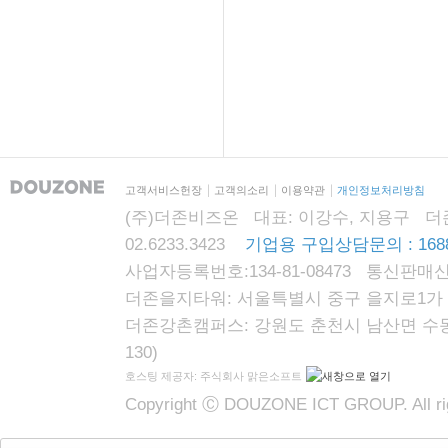
고객서비스헌장
고객의소리
이용약관
개인정보처리방침
(주)더존비즈온 대표: 이강수, 지용구 더존자격시
02.6233.3423
기업용 구입상담문의 : 1688
사업자등록번호:134-81-08473 통신판매신
더존을지타워: 서울특별시 중구 을지로1가 87
더존강촌캠퍼스: 강원도 춘천시 남산면 수동리
130)
호스팅 제공자: 주식회사 맑은소프트
Copyright Ⓒ DOUZONE ICT GROUP. All rig