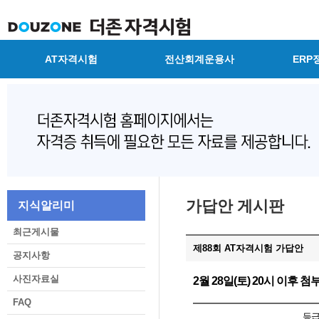
AT자격시험
전산회계운용사
ERP
가답안 게시판
지식알리미
최근게시물
제88회 AT자격시험 가답안
공지사항
사진자료실
2월 28일(토) 20시 이후
FAQ
등