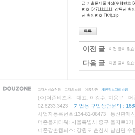
급 기출문제풀이집(수험번호 B4711
번호 C4711111111, 감독관 확인
관 확인번호 TK4).zip
이전 글
이전 글이 없습
다음 글
다음 글이 없습
고객서비스헌장
고객의소리
이용약관
개인정보처리방침
(주)더존비즈온 대표: 이강수, 지용구 더존자격시
02.6233.3423
기업용 구입상담문의 : 1688
사업자등록번호:134-81-08473 통신판매신
더존을지타워: 서울특별시 중구 을지로1가 87
더존강촌캠퍼스: 강원도 춘천시 남산면 수동리