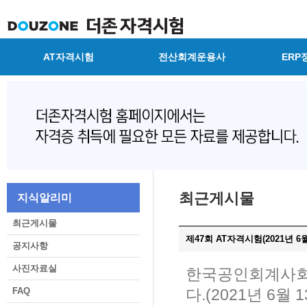
AT자격시험
전산회계운용사
ERP
최근게시물
지식알리미
최근게시물
제47회 AT자격시험(2021년 6
공지사항
사진자료실
한국공인회계사회 
FAQ
다.(2021년 6월 