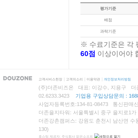
평가기준
배점
과락기준
※ 수료기준은 각
60점
이상이어야 
고객서비스헌장
고객의소리
이용약관
개인정보처리방침
(주)더존비즈온 대표: 이강수, 지용구 더존자격시
02.6233.3423
기업용 구입상담문의 : 1688
사업자등록번호:134-81-08473 통신판매신
더존을지타워: 서울특별시 중구 을지로1가 87
더존강촌캠퍼스: 강원도 춘천시 남산면 수동리
130)
호스팅 제공자: 주식회사 맑은소프트