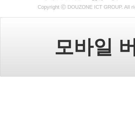
Copyright Ⓒ DOUZONE ICT GROUP. All rig
모바일 