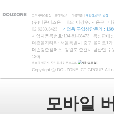
고객서비스헌장
고객의소리
이용약관
개인정보처리방침
(주)더존비즈온 대표: 이강수, 지용구 더존자격시
02.6233.3423
기업용 구입상담문의 : 1688
사업자등록번호:134-81-08473 통신판매신
더존을지타워: 서울특별시 중구 을지로1가 87
더존강촌캠퍼스: 강원도 춘천시 남산면 수동리
130)
호스팅 제공자: 주식회사 맑은소프트
Copyright Ⓒ DOUZONE ICT GROUP. All rig
모바일 