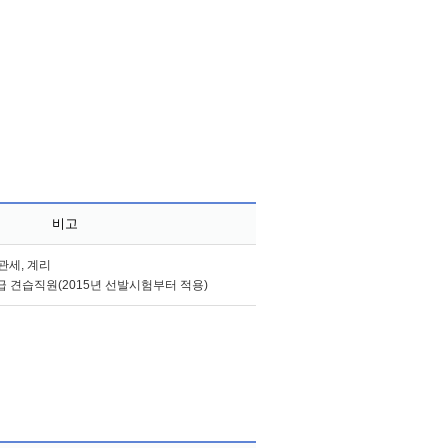
비고
 관세, 계리
급 견습직원(2015년 선발시험부터 적용)