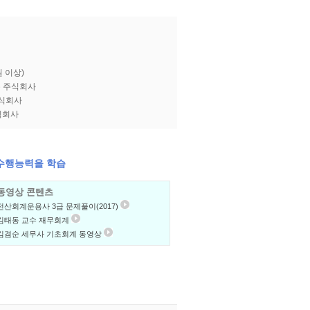
 이상)
는 주식회사
주식회사
식회사
수행능력을 학습
동영상 콘텐츠
전산회계운용사 3급 문제풀이(2017)
김태동 교수 재무회계
김겸순 세무사 기초회계 동영상