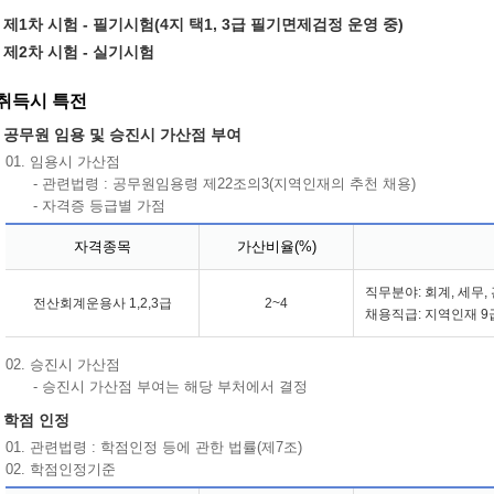
제1차 시험 - 필기시험(4지 택1, 3급 필기면제검정 운영 중)
제2차 시험 - 실기시험
취득시 특전
공무원 임용 및 승진시 가산점 부여
01. 임용시 가산점
- 관련법령 : 공무원임용령 제22조의3(지역인재의 추천 채용)
- 자격증 등급별 가점
자격종목
가산비율(%)
직무분야: 회계, 세무,
전산회계운용사 1,2,3급
2~4
채용직급: 지역인재 9
02. 승진시 가산점
- 승진시 가산점 부여는 해당 부처에서 결정
학점 인정
01. 관련법령 : 학점인정 등에 관한 법률(제7조)
02. 학점인정기준