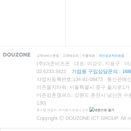
고객서비스헌장
고객의소리
이용약관
개인정보처리방침
(주)더존비즈온 대표: 이강수, 지용구 더존자격시
02.6233.3423
기업용 구입상담문의 : 1688
사업자등록번호:134-81-08473 통신판매신
더존을지타워: 서울특별시 중구 을지로1가 87
더존강촌캠퍼스: 강원도 춘천시 남산면 수동리
130)
호스팅 제공자: 주식회사 맑은소프트
Copyright Ⓒ DOUZONE ICT GROUP. All rig