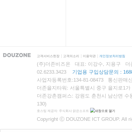
고객서비스헌장
고객의소리
이용약관
개인정보처리방침
(주)더존비즈온 대표: 이강수, 지용구 더존자격시
02.6233.3423
기업용 구입상담문의 : 1688
사업자등록번호:134-81-08473 통신판매신
더존을지타워: 서울특별시 중구 을지로1가 87
더존강촌캠퍼스: 강원도 춘천시 남산면 수동리
130)
호스팅 제공자: 주식회사 맑은소프트
Copyright Ⓒ DOUZONE ICT GROUP. All rig