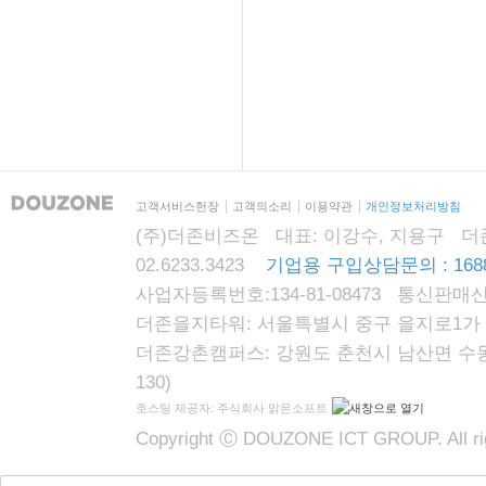
고객서비스헌장
고객의소리
이용약관
개인정보처리방침
(주)더존비즈온 대표: 이강수, 지용구 더존자격시
02.6233.3423
기업용 구입상담문의 : 1688
사업자등록번호:134-81-08473 통신판매신
더존을지타워: 서울특별시 중구 을지로1가 87
더존강촌캠퍼스: 강원도 춘천시 남산면 수동리
130)
호스팅 제공자: 주식회사 맑은소프트
Copyright Ⓒ DOUZONE ICT GROUP. All rig