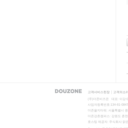
고객서비스헌장
고객의소
(주)더존비즈온 대표: 이강수, 지
사업자등록번호:134-81-08
더존을지타워: 서울특별시 중구 
더존강촌캠퍼스: 강원도 춘천시 
호스팅 제공자: 주식회사 맑