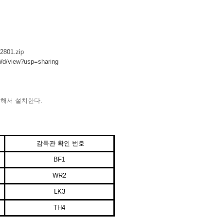
2801.zip
Wd/view?usp=sharing
더블클릭해서 설치한다.
감독관 확인 번호
BF1
WR2
LK3
TH4