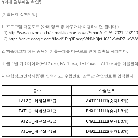
*(아래 첨부파일 확인!)
[기출문제 실행방법]
1. 프로그램 다운로드 (아래 링크 중 아무거나 이용하시면 됩니다.)
1)
http://www.duzon.co.kr/e_mail/license_down/SmartA_CPA_2021_202110
2)
https://drive.google.com/file/d/1Rlg3EaeepWNNe9jzfU63JVWxPZUcVV
2. 학습하고자 하는 종목의 기출문제를 다운로드 받아 압축을 해제한다.
3. 급수별 기초데이터(FAT2.exe, FAT1.exe, TAT2.exe, TAT1.exe)를 
4. 수험정보(인적사항)를 입력하고, 수험번호, 감독관 확인번호를 입력한다.
급수
수험번호
FAT2급_회계실무2급
A4911111111(숫자1 8개)
FAT1급_회계실무1급
B4911111111(숫자1 8개)
TAT2급_세무실무2급
C4911111111(숫자1 8개)
TAT1급_세무실무1급
D4911111111(숫자1 8개)