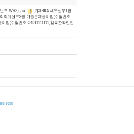
호 WR2).zip
[2]제49회세무실무1급
49회회계실무2급 기출문제풀이집(수험번호
이집(수험번호 C4911111111,감독관확인번
8-5000