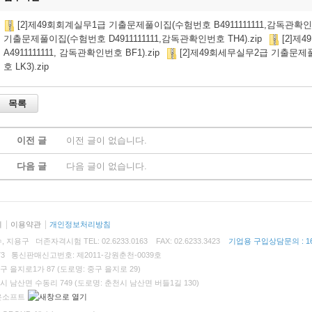
[2]제49회회계실무1급 기출문제풀이집(수험번호 B4911111111,감독관확인번
기출문제풀이집(수험번호 D4911111111,감독관확인번호 TH4).zip
[2]제
A4911111111, 감독관확인번호 BF1).zip
[2]제49회세무실무2급 기출문제풀
호 LK3).zip
이전 글
이전 글이 없습니다.
다음 글
다음 글이 없습니다.
리
이용약관
개인정보처리방침
용구 더존자격시험 TEL: 02.6233.0163 FAX: 02.6233.3423
기업용 구입상담문의 : 168
473 통신판매신고번호: 제2011-강원춘천-0039호
을지로1가 87 (도로명: 중구 을지로 29)
남산면 수동리 749 (도로명: 춘천시 남산면 버들1길 130)
은소프트