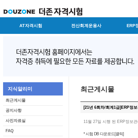
AT자격시험
전산회계운용사
ERP
최근게시물
지식알리미
최근게시물
[21년 6회차/회계1급]ERP
공지사항
사진자료실
11월 27일 시행 된 ERP정
FAQ
* 시험 DB 다운로드[클릭]