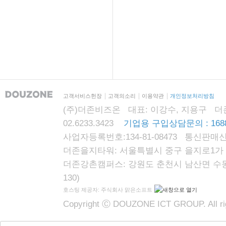
고객서비스헌장
고객의소리
이용약관
개인정보처리방침
(주)더존비즈온 대표: 이강수, 지용구 더존자격시
02.6233.3423
기업용 구입상담문의 : 1688
사업자등록번호:134-81-08473 통신판매신
더존을지타워: 서울특별시 중구 을지로1가 87
더존강촌캠퍼스: 강원도 춘천시 남산면 수동리
130)
호스팅 제공자: 주식회사 맑은소프트
Copyright Ⓒ DOUZONE ICT GROUP. All rig