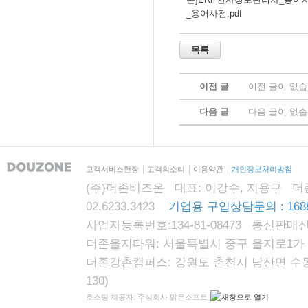
_용어사전.pdf
이전 글
이전 글이 없습
다음 글
다음 글이 없습
고객서비스헌장
고객의소리
이용약관
개인정보처리방침
(주)더존비즈온 대표: 이강수, 지용구 더존자격시
02.6233.3423
기업용 구입상담문의 : 1688
사업자등록번호:134-81-08473 통신판매신
더존을지타워: 서울특별시 중구 을지로1가 87
더존강촌캠퍼스: 강원도 춘천시 남산면 수동리
130)
호스팅 제공자: 주식회사 맑은소프트