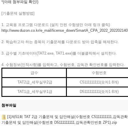
*(아래 첨부파일 확인!)
[기출문제 실행방법]
1. 교육용 프로그램 다운로드 (설치 안된 수험생만 아래 링크 클릭)
http://www.duzon.co.kr/e_mail/license_down/SmartA_CPA_2022_202202140
2. 학습하고자 하는 종목의 기출문제를 다운로드 받아 압축을 해제한다.
3. 급수별 기초데이터(TAT2.exe, TAT1.exe)를 더블클릭해서 설치한다.
4. 수험정보(인적사항)를 입력하고, 수험번호, 감독관 확인번호를 입력한다.
급수
수험번호
TAT2급_세무실무2급
C5111111111(숫자1 8개)
TAT1급_세무실무1급
D5111111111(숫자1 8개)
첨부파일
[1]제51회 TAT 2급 기출문제 및 답안해설(수험번호 C5111111111,감독관확
기출문제 및 답안해설(수험번호 D5111111111,감독관확인번호 ZP1).zip