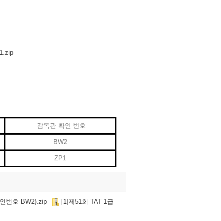
1.zip
감독관 확인 번호
BW2
ZP1
인번호 BW2).zip
[1]제51회 TAT 1급