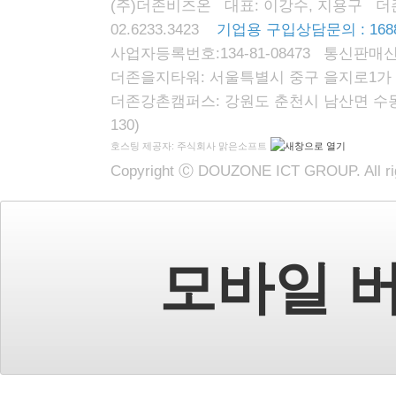
(주)더존비즈온 대표: 이강수, 지용구 더존자격시
02.6233.3423
기업용 구입상담문의 : 1688
사업자등록번호:134-81-08473 통신판매신
더존을지타워: 서울특별시 중구 을지로1가 87
더존강촌캠퍼스: 강원도 춘천시 남산면 수동리
130)
호스팅 제공자: 주식회사 맑은소프트
Copyright Ⓒ DOUZONE ICT GROUP. All rig
모바일 