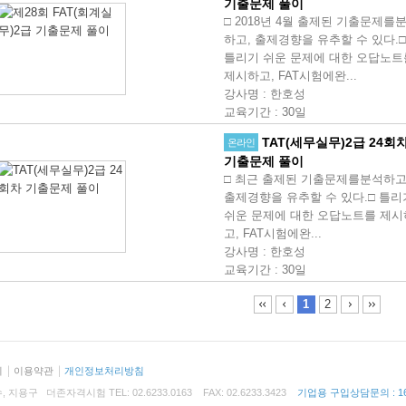
기출문제 풀이
□ 2018년 4월 출제된 기출문제를
하고, 출제경향을 유추할 수 있다.□
틀리기 쉬운 문제에 대한 오답노트
제시하고, FAT시험에완...
강사명
:
한호성
교육기간
:
30일
TAT(세무실무)2급 24회
온라인
기출문제 풀이
□ 최근 출제된 기출문제를분석하고
출제경향을 유추할 수 있다.□ 틀리
쉬운 문제에 대한 오답노트를 제시
고, FAT시험에완...
강사명
:
한호성
교육기간
:
30일
1
2
리
이용약관
개인정보처리방침
용구 더존자격시험 TEL: 02.6233.0163 FAX: 02.6233.3423
기업용 구입상담문의 : 168