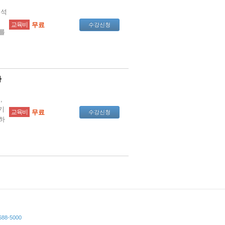
분석
교육비
무료
수강신청
를
차
,
기
교육비
무료
수강신청
하
8-5000