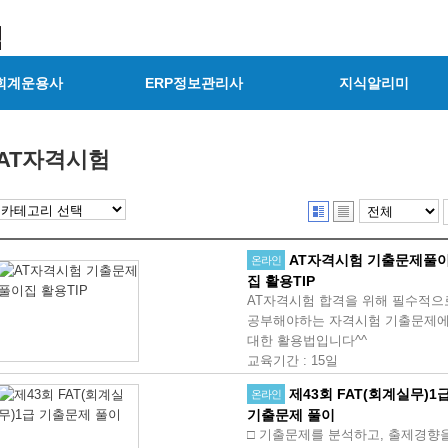
회계운용사
ERP정보관리사
지식알리미
AT자격시험
AT자격시험 기출문제풀
온라인
집 활용TIP
AT자격시험 합격을 위해 필수적으
공부해야하는 자격시험 기출문제
대한 활용법입니다^^
교육기간
:
15일
제43회 FAT(회계실무)1
온라인
기출문제 풀이
□ 기출문제를 분석하고, 출제경향