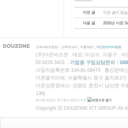
이전 글
이전 글이 없습
다음 글
2026년 더존 
고객서비스헌장
고객의소리
이용약관
개인정보처리방침
(주)더존비즈온 대표: 이강수, 지용구 더존자격시
02.6233.3423
기업용 구입상담문의 : 1688
사업자등록번호:134-81-08473 통신판매신
더존을지타워: 서울특별시 중구 을지로1가 87
더존강촌캠퍼스: 강원도 춘천시 남산면 수동리
130)
호스팅 제공자: 주식회사 맑은소프트
Copyright Ⓒ DOUZONE ICT GROUP. All rig