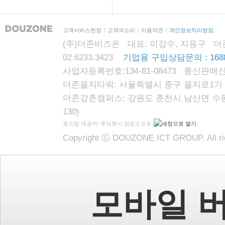
고객서비스헌장
고객의소리
이용약관
개인정보처리방침
(주)더존비즈온 대표: 이강수, 지용구 더존자격시
02.6233.3423
기업용 구입상담문의 : 1688
사업자등록번호:134-81-08473 통신판매신
더존을지타워: 서울특별시 중구 을지로1가 87
더존강촌캠퍼스: 강원도 춘천시 남산면 수동리
130)
호스팅 제공자: 주식회사 맑은소프트
Copyright Ⓒ DOUZONE ICT GROUP. All rig
모바일 