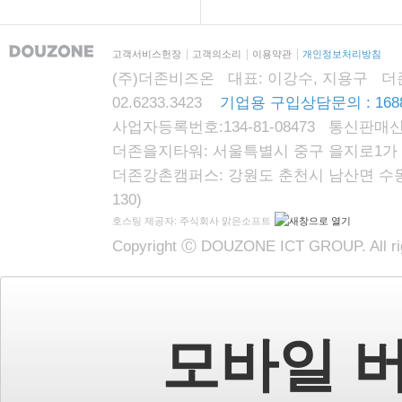
고객서비스헌장
고객의소리
이용약관
개인정보처리방침
(주)더존비즈온 대표: 이강수, 지용구 더존자격시
02.6233.3423
기업용 구입상담문의 : 1688
사업자등록번호:134-81-08473 통신판매신
더존을지타워: 서울특별시 중구 을지로1가 87
더존강촌캠퍼스: 강원도 춘천시 남산면 수동리
130)
호스팅 제공자: 주식회사 맑은소프트
Copyright Ⓒ DOUZONE ICT GROUP. All rig
모바일 