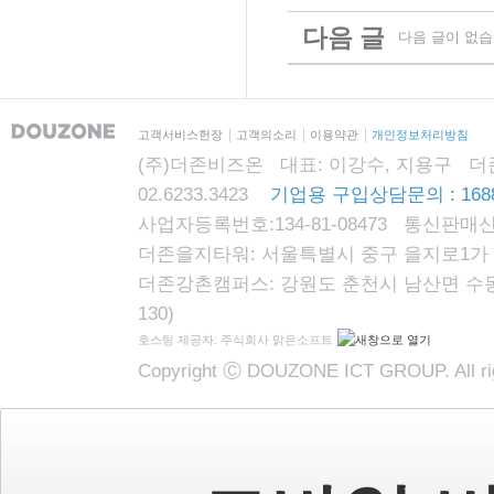
다음 글
다음 글이 없습
고객서비스헌장
고객의소리
이용약관
개인정보처리방침
(주)더존비즈온 대표: 이강수, 지용구 더존자격시
02.6233.3423
기업용 구입상담문의 : 1688
사업자등록번호:134-81-08473 통신판매신
더존을지타워: 서울특별시 중구 을지로1가 87
더존강촌캠퍼스: 강원도 춘천시 남산면 수동리
130)
호스팅 제공자: 주식회사 맑은소프트
Copyright Ⓒ DOUZONE ICT GROUP. All rig