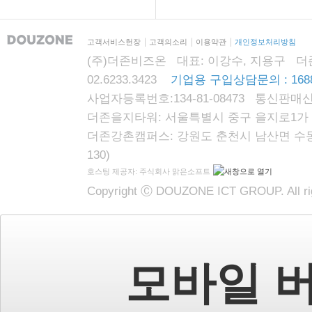
고객서비스헌장
고객의소리
이용약관
개인정보처리방침
(주)더존비즈온 대표: 이강수, 지용구 더존자격시
02.6233.3423
기업용 구입상담문의 : 1688
사업자등록번호:134-81-08473 통신판매신
더존을지타워: 서울특별시 중구 을지로1가 87
더존강촌캠퍼스: 강원도 춘천시 남산면 수동리
130)
호스팅 제공자: 주식회사 맑은소프트
Copyright Ⓒ DOUZONE ICT GROUP. All rig
모바일 