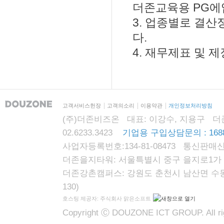
더존교육용 PG에
3. 업종별로 결
다.
4. 재무제표 및 
고객서비스헌장
고객의소리
이용약관
개인정보처리방침
(주)더존비즈온 대표: 이강수, 지용구 더존자격시
02.6233.3423
기업용 구입상담문의 : 1688
사업자등록번호:134-81-08473 통신판매신
더존을지타워: 서울특별시 중구 을지로1가 87
더존강촌캠퍼스: 강원도 춘천시 남산면 수동리
130)
호스팅 제공자: 주식회사 맑은소프트
Copyright Ⓒ DOUZONE ICT GROUP. All rig