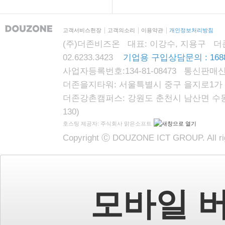
고객서비스헌장
고객의소리
이용약관
개인정보처리방침
(주)더존비즈온 대표: 이강수, 지용구 더존자격시
02.6233.3423
기업용 구입상담문의 : 1688
사업자등록번호:134-81-08473 통신판매신
더존을지타워: 서울특별시 중구 을지로1가 87
더존강촌캠퍼스: 강원도 춘천시 남산면 수동리
130)
호스팅 제공자: 주식회사 맑은소프트
Copyright Ⓒ DOUZONE ICT GROUP. All rig
모바일 