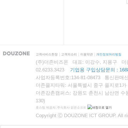
고객서비스헌장
고객의소리
이용약관
개인정보처리방침
(주)더존비즈온 대표: 이강수, 지용구 더존자격시
02.6233.3423
기업용 구입상담문의 : 1688
사업자등록번호:134-81-08473 통신판매신
더존을지타워: 서울특별시 중구 을지로1가 87
더존강촌캠퍼스: 강원도 춘천시 남산면 수동리
130)
호스팅 제공자: 주식회사 맑은소프트
Copyright Ⓒ DOUZONE ICT GROUP. All rig