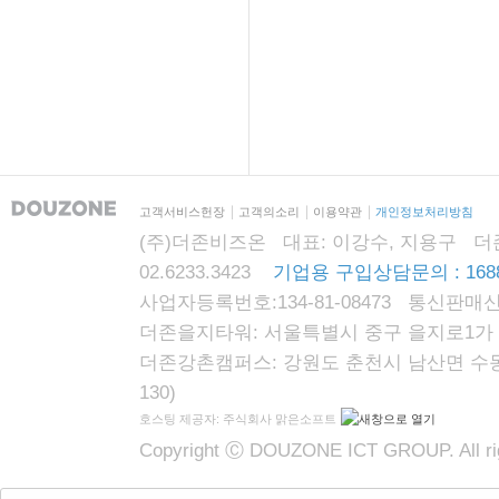
고객서비스헌장
고객의소리
이용약관
개인정보처리방침
(주)더존비즈온 대표: 이강수, 지용구 더존자격시
02.6233.3423
기업용 구입상담문의 : 1688
사업자등록번호:134-81-08473 통신판매신
더존을지타워: 서울특별시 중구 을지로1가 87
더존강촌캠퍼스: 강원도 춘천시 남산면 수동리
130)
호스팅 제공자: 주식회사 맑은소프트
Copyright Ⓒ DOUZONE ICT GROUP. All rig