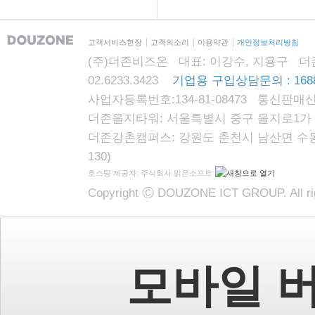
고객서비스헌장
고객의소리
이용약관
개인정보처리방침
(주)더존비즈온 대표: 이강수, 지용구 더존자격시
02.6233.3423
기업용 구입상담문의 : 1688
사업자등록번호:134-81-08473 통신판매신
더존을지타워: 서울특별시 중구 을지로1가 87
더존강촌캠퍼스: 강원도 춘천시 남산면 수동리
130)
호스팅 제공자: 주식회사 맑은소프트
Copyright Ⓒ DOUZONE ICT GROUP. All rig
모바일 