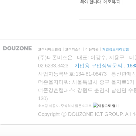
고객서비스헌장
고객의소리
이용약관
개인정보처리방침
(주)더존비즈온 대표: 이강수, 지용구 더존자격시
02.6233.3423
기업용 구입상담문의 : 1688
사업자등록번호:134-81-08473 통신판매신
더존을지타워: 서울특별시 중구 을지로1가 87
더존강촌캠퍼스: 강원도 춘천시 남산면 수동리
130)
호스팅 제공자: 주식회사 맑은소프트
Copyright Ⓒ DOUZONE ICT GROUP. All rig