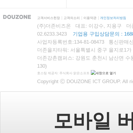
고객서비스헌장
고객의소리
이용약관
개인정보처리방침
(주)더존비즈온 대표: 이강수, 지용구 더존자격시
02.6233.3423
기업용 구입상담문의 : 1688
사업자등록번호:134-81-08473 통신판매신
더존을지타워: 서울특별시 중구 을지로1가 87
더존강촌캠퍼스: 강원도 춘천시 남산면 수동리
130)
호스팅 제공자: 주식회사 맑은소프트
Copyright Ⓒ DOUZONE ICT GROUP. All rig
모바일 