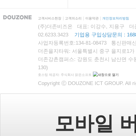
고객서비스헌장
고객의소리
이용약관
개인정보처리방침
(주)더존비즈온 대표: 이강수, 지용구 더존자격시
02.6233.3423
기업용 구입상담문의 : 1688
사업자등록번호:134-81-08473 통신판매신
더존을지타워: 서울특별시 중구 을지로1가 87
더존강촌캠퍼스: 강원도 춘천시 남산면 수동리
130)
호스팅 제공자: 주식회사 맑은소프트
Copyright Ⓒ DOUZONE ICT GROUP. All rig
모바일 