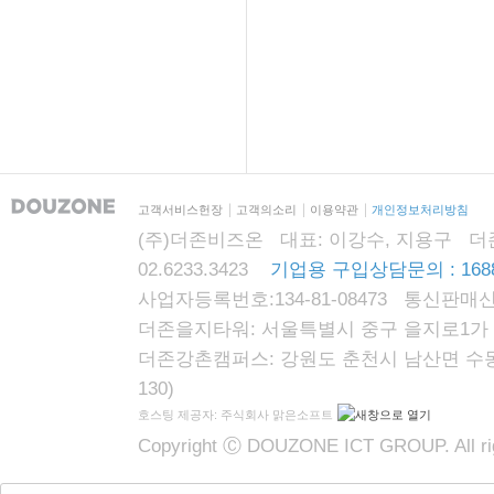
고객서비스헌장
고객의소리
이용약관
개인정보처리방침
(주)더존비즈온 대표: 이강수, 지용구 더존자격시
02.6233.3423
기업용 구입상담문의 : 1688
사업자등록번호:134-81-08473 통신판매신
더존을지타워: 서울특별시 중구 을지로1가 87
더존강촌캠퍼스: 강원도 춘천시 남산면 수동리
130)
호스팅 제공자: 주식회사 맑은소프트
Copyright Ⓒ DOUZONE ICT GROUP. All rig