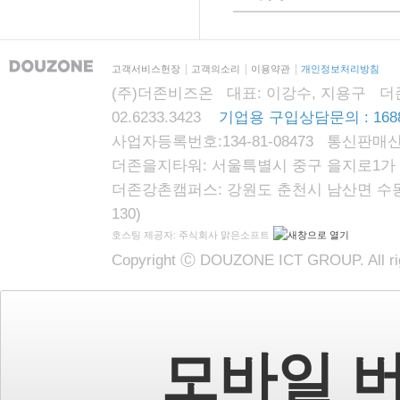
고객서비스헌장
고객의소리
이용약관
개인정보처리방침
(주)더존비즈온 대표: 이강수, 지용구 더존자격시
02.6233.3423
기업용 구입상담문의 : 1688
사업자등록번호:134-81-08473 통신판매신
더존을지타워: 서울특별시 중구 을지로1가 87
더존강촌캠퍼스: 강원도 춘천시 남산면 수동리
130)
호스팅 제공자: 주식회사 맑은소프트
Copyright Ⓒ DOUZONE ICT GROUP. All rig
모바일 