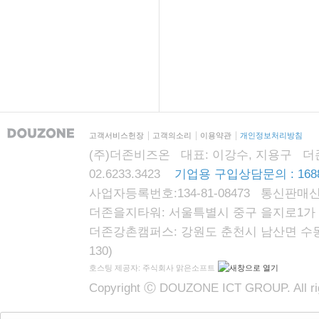
고객서비스헌장
고객의소리
이용약관
개인정보처리방침
(주)더존비즈온 대표: 이강수, 지용구 더존자격시
02.6233.3423
기업용 구입상담문의 : 1688
사업자등록번호:134-81-08473 통신판매신
더존을지타워: 서울특별시 중구 을지로1가 87
더존강촌캠퍼스: 강원도 춘천시 남산면 수동리
130)
호스팅 제공자: 주식회사 맑은소프트
Copyright Ⓒ DOUZONE ICT GROUP. All rig