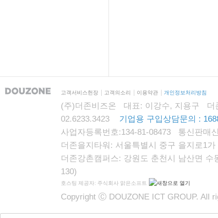
고객서비스헌장
고객의소리
이용약관
개인정보처리방침
(주)더존비즈온 대표: 이강수, 지용구 더존자격시
02.6233.3423
기업용 구입상담문의 : 1688
사업자등록번호:134-81-08473 통신판매신
더존을지타워: 서울특별시 중구 을지로1가 87
더존강촌캠퍼스: 강원도 춘천시 남산면 수동리
130)
호스팅 제공자: 주식회사 맑은소프트
Copyright Ⓒ DOUZONE ICT GROUP. All rig