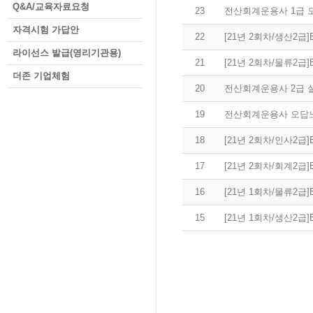
Q&A/교육자료요청
23
전산회계운용사 1급 모
자격시험 가답안
22
[21년 2회차/생산2
라이선스 발급(영리기관용)
21
[21년 2회차/물류2
더존 기업체험
20
전산회계운용사 2급 
19
전산회계운용사 오답노트
18
[21년 2회차/인사2
17
[21년 2회차/회계2
16
[21년 1회차/물류2
15
[21년 1회차/생산2