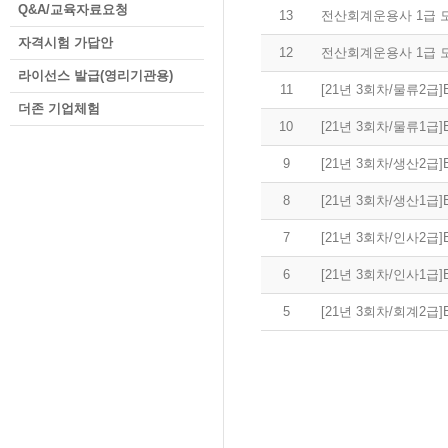
Q&A/교육자료요청
13
전산회계운용사 1급 모
자격시험 가답안
12
전산회계운용사 1급 모
라이선스 발급(영리기관용)
11
[21년 3회차/물류2
더존 기업체험
10
[21년 3회차/물류1
9
[21년 3회차/생산2
8
[21년 3회차/생산1
7
[21년 3회차/인사2
6
[21년 3회차/인사1
5
[21년 3회차/회계2