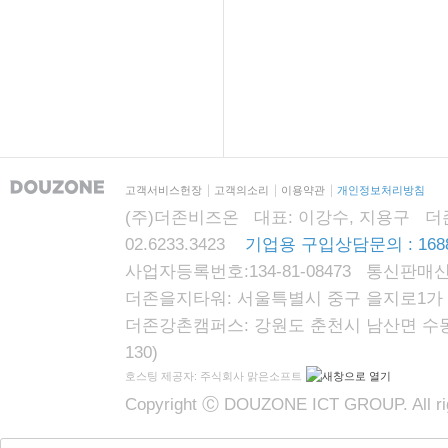
고객서비스헌장
고객의소리
이용약관
개인정보처리방침
(주)더존비즈온 대표: 이강수, 지용구 더존자격시
02.6233.3423
기업용 구입상담문의 : 1688
사업자등록번호:134-81-08473 통신판매신
더존을지타워: 서울특별시 중구 을지로1가 87
더존강촌캠퍼스: 강원도 춘천시 남산면 수동리
130)
호스팅 제공자: 주식회사 맑은소프트
Copyright Ⓒ DOUZONE ICT GROUP. All rig